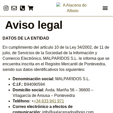
Aviso legal
¿Qué 
Actividade
Archivos
Visita nuestra tiend
DATOS DE LA ENTIDAD
En cumplimiento del artículo 10 de la Ley 34/2002, de 11 de
julio, de Servicios de la Sociedad de la Información y
Comercio Electrónico, MALPARIDOS S.L. le informa que se
encuentra inscrita en el Registro Mercantil de Pontevedra,
siendo sus datos identificativos los siguientes:
Denominación social:
MALPARIDOS S.L.
C.I.F.:
B94090594
Domicilio social:
Avda. Mariña 56 – 36600 –
Vilagarcía de Arousa – Pontevedra
Teléfono:
+
+34 633 941 971
Correo electrónico a efectos de
comunicación:
info@aalacenadoalboio.com